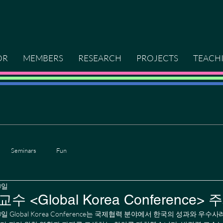
OR
MEMBERS
RESEARCH
PROJECTS
TEACH
Seminars
Fun
0일
수 <Global Korea Conference>
10일 Global Korea Conference는 국제협력 분야에서 한국의 성과와 우수