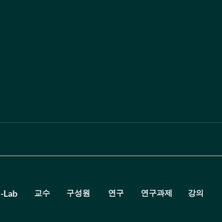
-Lab ​
​교수
​구성원
연구
​연구과제
​강의