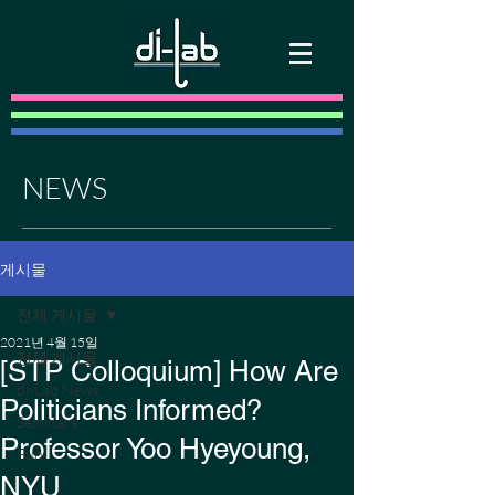
NEWS
게시물
전체 게시물
2021년 4월 15일
전체 게시물
[STP Colloquium] How Are
di-Lab News
Politicians Informed?
Seminars
Professor Yoo Hyeyoung,
Fun
NYU