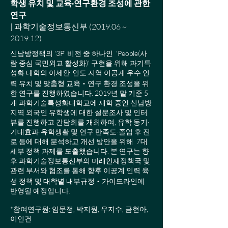
학생 유치 및 교육·연구환경 조성에 관한
연구
| 과학기술정보통신부​ (2019.06 ~
2019.12)
신남방정책의 '3P' 비전 중 하나인 ‘People(사
람 중심 국민외교 활성화)' 구현을 위해 과기특
성화 대학의 아세안·인도 지역 이공계 우수 인
력 유치 및 맞춤형 교육‧연구 환경 조성을 위
한 연구를 진행하였습니다. 2019년 말 기준 5
개 과학기술특성화대학교에 재학 중인 신남방
지역 외국인 유학생에 대한 설문조사 및 인터
뷰를 진행하고 간담회를 개최하여, 유학 동기·
기대효과·유학생활 및 연구 만족도·졸업 후 진
로 등에 대해 분석하고 개선 방안을 위해 7대
세부 정책 과제를 도출했습니다. 본 연구는 향
후 과학기술정보통신부의 미래인재정책국 및
관련 부서와 협조를 통해 향후 이공계 인력 육
성 정책 및 대학별 내부규정‧가이드라인에
반영될 예정입니다.
​​*참여연구원: 임문정, 박지원, 우지수, 금현아,
이인건