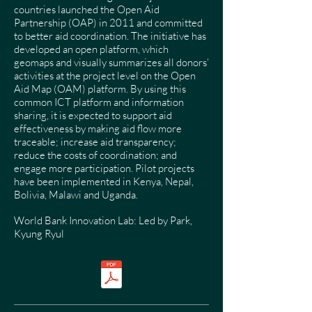
countries launched the Open Aid
Partnership (OAP) in 2011 and committed
to better aid coordination. The initiative has
developed an open platform, which
geomaps and visually summarizes all donors’
activities at the project level on the Open
Aid Map (OAM) platform. By using this
common ICT platform and information
sharing, it is expected to support aid
effectiveness by making aid flow more
traceable; increase aid transparency;
reduce the costs of coordination; and
engage more participation. Pilot projects
have been implemented in Kenya, Nepal,
Bolivia, Malawi and Uganda.
​World Bank Innovation Lab: Led by Park,
Kyung Ryul