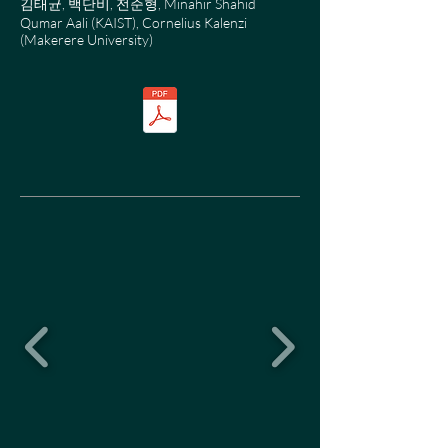
김태균, 백단비, 전준형, Minahir Shahid
Qumar Aali (KAIST), Cornelius Kalenzi
(Makerere University)