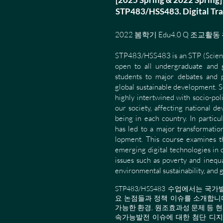
STP483/HSS483. Digital
2022 봄학기 Edu4.0 Q 조교활
STP483/HSS483 is an STP (Scienc
open to all undergraduate and 
students to major debates and p
global sustainable development. S
highly intertwined with socio-pol
our society, affecting national d
being in each country. In particul
has led to a major transformatio
lopment. This course examines t
emerging digital technologies in
issues such as poverty and inequa
environmental sustainability, and 
STP483/HSS483 수업에서는
국가발
요 논점들과 정책 이슈를 소개합니다
가능한 환경, 원조효과성 문제 등 
속가능발전 이슈에 대한 첨단 디