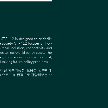
STP412 is designed to critically
ure society. STP412 focuses on how
itical inclusion, connectivity and
tes to real-world policy cases. The
; their socioeconomic, political,
nd solving future policy problems.
가 될 지속가능성, 포용성, 인류애에
적으로 또 비판적으로 전망해보는 수