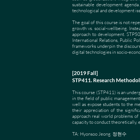
sustainable development agenda. 
technological and development iss
The goal of this course is not rep
growth vs. social-wellbeing. Ins
approach to development. STP501
International Relations, Public Po
frameworks underpin the discourse
digital technologies in socio-eco
[2019 Fall]
STP411. Research Metho
​This course (STP411) is an underg
in the field of public management
well as expose students to the me
their appreciation of the signifi
approach real world problems of 
capacity to conduct theoretically,
TA: Hyonsoo Jeong 정현수