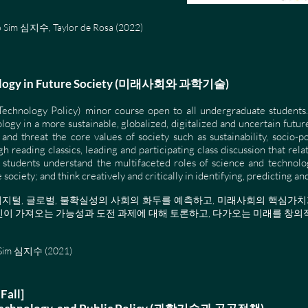
o Sim 심지수, Taylor de Rosa (2022)
nology in Future Society (미래사회와 과학기술)
chnology Policy) minor course open to all undergraduate students. 
ology in a more sustainable, globalized, digitalized and uncertain fut
d threat the core values of society such as sustainability, socio-pol
h reading classics, leading and participating class discussion that rela
 students understand the multifaceted roles of science and technology
e society; and think creatively and critically in identifying, predicting a
될 디지털, 글로벌, 불확실성의 사회의 화두를 예측하고, 미래사회의 핵심가치
신이 가져오는 가능성과 도전 과제에 대해 토론하고, 다가오는 미래를 창의
o Sim 심지수 (2021)
Fall]