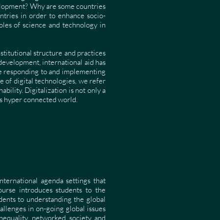
elopment? Why are some countries
ntries in order to enhance socio-
les of science and technology in
titutional structure and practices
 development, international aid has
re responding to and implementing
e of digital technologies, we refer
ility. Digitalization is not only a
his hyper connected world.
nternational agenda settings that
ourse introduces students to the
dents to understanding the global
llenges in on-going global issues
inequality, networked society and