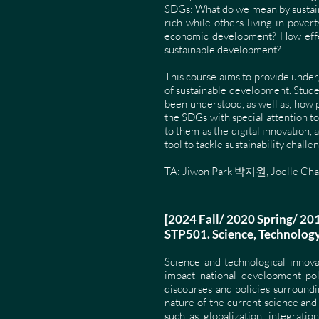
SDGs: What do we mean by sustai
rich while others living in pove
economic development? How effect
sustainable development?
This course aims to provide underg
of sustainable development. Studen
been understood, as well as, how
the SDGs with special attention to 
to them as the digital innovation, 
tool to tackle sustainability chall
TA: Jiwon Park 박지원, Joelle Ch
[2024 Fall/ 2020 Spring/ 20
STP501. Science, Techno
Science and technological innovat
impact national development pol
discourses and policies surround
nature of the current science and
such as globalization, integrati