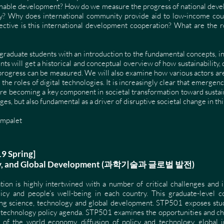
nable development? How do we measure the progress of national dev
rty? Why does international community provide aid to low-income cou
ive is this international development cooperation? What are the ro
raduate students with an introduction to the fundamental concepts, ins
ts will get a historical and conceptual overview of how sustainability,
 progress can be measured. We will also examine how various actors a
the roles of digital technologies. It is increasingly clear that emergenc
are becoming a key component in societal transformation toward sustainab
enges, but also fundamental as a driver of disruptive societal change in t
ampalet
19 Spring]
logy, and Global Development (과학기술과 글로벌 발전)
ion is highly intertwined with a number of critical challenges and i
icy and people’s well-being in each country. This graduate-level c
ing science, technology and global development. STP501 exposes stu
 technology policy agenda. STP501 examines the opportunities and cha
on of the world economy, diffusion of policy and technology, global 