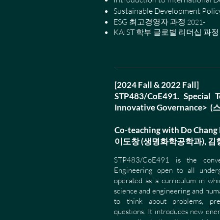
Sustainable Development Polic
ESG 최고경영자 과정
2021-
KAIST 학부 글로벌 리더십 과정 
[2024 Fall & 2022 Fall]
STP483/CoE491. Special T
Innovative Governan
Co-teaching with Do Chang L
이도창 (생명화학공학과), 김
STP483/CoE491 is t
he conv
Engineering
open to all underg
operated as a curriculum in whic
science and engineering and huma
to think about problems, pre
questions.
It
introduces
new ener