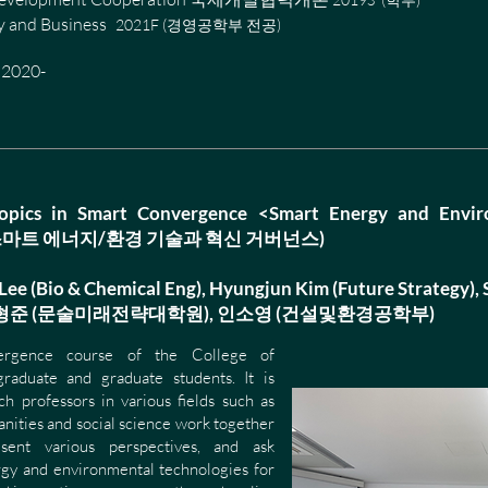
y and Business
2021F (경영공학부 전공)
2020-
opics in Smart Convergence <Smart Energy and Envir
ce> (스마트 에너지/환경 기술과 혁신 거버넌스)
ee (Bio & Chemical Eng), Hyungjun Kim (Future Strategy), S
형준 (문술미래전략대학원), 인소영 (건설및환경공학부)
ergence course of the College of
raduate and graduate students. It
is
h professors in various fields such as
nities and social science work together
sent various perspectives, and ask
gy and environmental technologies for