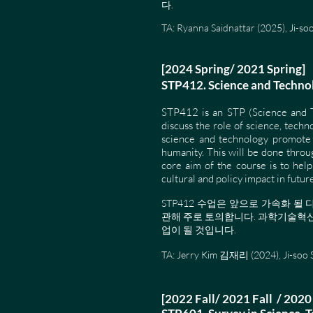
다.
TA: Ryanna Saidnattar (2025),
Ji-so
[2024 Spring/ 2021 Spring]
STP412. Science and Tech
STP412 is an STP (Science and Te
discuss the role of science, techn
science and technology promote an
humanity. This will be done throug
core aim of the course is to help
cultural and policy impact in futur
STP412 수업은 앞으로 가속화 
관해 주로 토의합니다. 과학기술혁
업이 될 것입니다.
TA: Jerry Kim 김재리 (2024), Ji-so
[2022 Fall/ 2021 Fall / 2020 