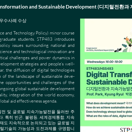
 Transformation and Sustainable Development (디지털
동 우수사례 수상
e and Technology Policy) minor course
graduate students. STP483 introduces
olicy issues surrounding national and
cience and technological innovation are
itical challenges and power dynamics in
evelopment strategies and people’s well-
ar, the diffusion of digital technologies
n of the landscape of sustainable deve-
he opportunities and challenges of the
 ongoing globa
l sustainable development
lity, integration of the world economy,
global aid effectiveness agenda.
전 및 글로벌 지속가
능발전을 둘러싼 주
. 특히 빈곤, 불평등, 세계경제통합,
지속
현재도 지속적으로 논의되고 있는 글로벌 지
지털기술의 가능성과 도전과제를 규명합니