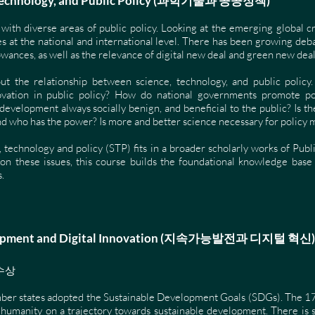
e, Technology, and Public Policy (과학기술과 공공정책)
with diverse areas of public policy. Looking at the emerging global c
s at the national and international level. There has been growing deb
lowances, as well as the relevance of digital new deal and green new dea
ut the relationship between science, technology, and public policy.
ovation in public policy? How do national governments promote po
 development always socially benign, and beneficial to the public? Is t
nd who has the power? Is more and better science necessary for policy 
e, technology and policy (STP) fits in a broader scholarly works of Pu
on these issues, this course builds the foundational knowledge bas
.
elopment and Digital Innovation (지속가능발전과 디지털 혁신)
 수상
er states adopted the Sustainable Development Goals (SDGs). The 17
 humanity on a trajectory towards sustainable development. There is s